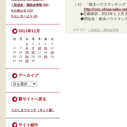
（３) 「積水ハウスマッチング
7.助成金・補助金情報 (85)
http://onc.shiga-saku.ne
8.お知らせ (11)
◆応募締切：2011年１２月２
9.センターより (2)
◆問合先：積水ハウスマッチ
カテゴリ
:
7.助成金・補助金情報
2011年11月
日
月
火
水
木
金
土
1
2
3
4
5
6
7
8
9
10
11
12
13
14
15
16
17
18
19
20
21
22
23
24
25
26
27
28
29
30
アーカイブ
親サイトへ戻る
たかしまウォッチ（ネット版）
サイト紹介