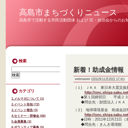
高島市まちづくりニュース
高島市で活動する市民活動団体 および 区・自治会からのお
検索
新着！助成金情報 
webmaster
(
2011年11月25日 17:41
)
（１) ＪＫＡ 東日本大震災振
カテゴリ
http://onc.shiga-saku.ne
◆第１回締切日 平成２３年
1.メルマガについて (1)
◆問合先：財団法人ＪＫＡ 補
2.イベント告知 (72)
（２) 地球環境基金 助成金説
3.イベント報告 (3)
http://onc.shiga-saku.ne
4.セミナー・研修会 (66)
◆日時：2011年12月21日（水） 
5.会員募集 (2)
◆問合先：きんき環境館
6.ボランティア募集 (5)